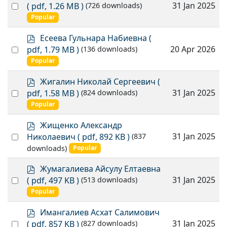
d
Select
31 Jan 2025
( pdf, 1.26 MB )
(726 downloads)
f
an
Popular
item
p
Есеева Гульнара Набиевна
(
d
Select
20 Apr 2026
pdf, 1.79 MB )
(136 downloads)
f
an
Popular
item
p
Жигалин Николай Сергеевич
(
d
Select
31 Jan 2025
pdf, 1.58 MB )
(824 downloads)
f
an
Popular
item
p
Жищенко Александр
d
Select
31 Jan 2025
Николаевич
( pdf, 892 KB )
(837
f
an
downloads)
Popular
item
p
Жумагалиева Айсулу Елтаевна
d
Select
31 Jan 2025
( pdf, 497 KB )
(513 downloads)
f
an
Popular
item
p
Имангалиев Асхат Салимович
d
Select
31 Jan 2025
( pdf, 857 KB )
(827 downloads)