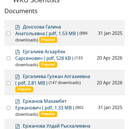
Documents
p
Донскова Галина
d
Select
31 Jan 2025
Анатольевна
( pdf, 1.53 MB )
(886
f
an
downloads)
Popular
item
p
Ергалиев Аскарбек
d
Select
20 Apr 2026
Сарсенович
( pdf, 528 KB )
(133
f
an
downloads)
Popular
item
p
Ергалиева Гулжан Алгазиевна
d
Select
20 Apr 2026
( pdf, 2.81 MB )
(147 downloads)
f
an
Popular
item
p
Ержанов Махамбет
d
Select
31 Jan 2025
Ержанович
( pdf, 1.33 MB )
(602
f
an
downloads)
Popular
item
p
Ержанова Улдай Рыскалиевна