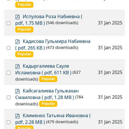
f
an
Popular
item
p
Испулова Роза Набиевна
(
d
Select
31 Jan 2025
pdf, 1.75 MB )
(546 downloads)
f
an
Popular
item
p
Кадисова Гульмира Набиевна
d
Select
31 Jan 2025
( pdf, 265 KB )
(473 downloads)
f
an
Popular
item
p
Кадыргалиева Сауле
d
Select
31 Jan 2025
Исламовна
( pdf, 611 KB )
(627
f
an
downloads)
Popular
item
p
Кайсагалиева Гульжахан
d
Select
31 Jan 2025
Смаиловна
( pdf, 1.28 MB )
(784
f
an
downloads)
Popular
item
p
Клименко Татьяна Ивановна
(
d
Select
31 Jan 2025
pdf, 2.28 MB )
(479 downloads)
f
an
Popular