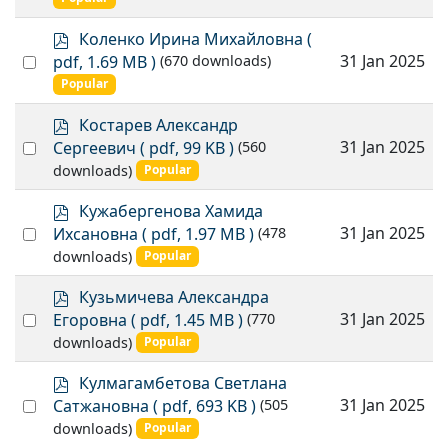
item
p
Коленко Ирина Михайловна
(
d
Select
31 Jan 2025
pdf, 1.69 MB )
(670 downloads)
f
an
Popular
item
p
Костарев Александр
d
Select
31 Jan 2025
Сергеевич
( pdf, 99 KB )
(560
f
an
downloads)
Popular
item
p
Кужабергенова Хамида
d
Select
31 Jan 2025
Ихсановна
( pdf, 1.97 MB )
(478
f
an
downloads)
Popular
item
p
Кузьмичева Александра
d
Select
31 Jan 2025
Егоровна
( pdf, 1.45 MB )
(770
f
an
downloads)
Popular
item
p
Кулмагамбетова Светлана
d
Select
31 Jan 2025
Сатжановна
( pdf, 693 KB )
(505
f
an
downloads)
Popular