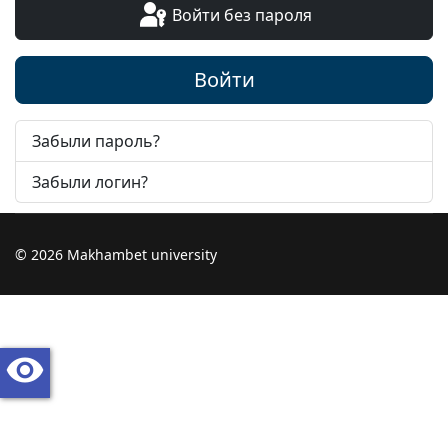
Войти без пароля
Войти
Забыли пароль?
Забыли логин?
© 2026 Makhambet university
visibility