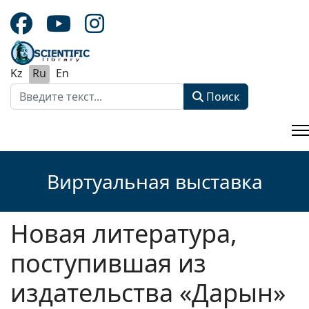
Kz
Ru
En
Поиск
Поиск
Type 2 or more characters for results.
Виртуальная выставка
Новая литература,
поступившая из
издательства «Дарын»