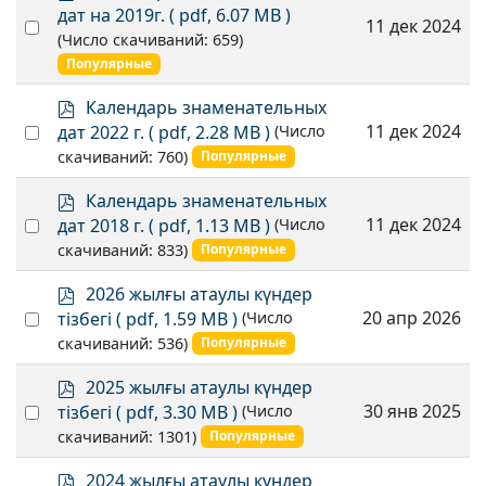
d
дат на 2019г.
( pdf, 6.07 MB )
Select
11 дек 2024
f
(Число скачиваний: 659)
an
Популярные
item
p
Календарь знаменательных
d
Select
11 дек 2024
дат 2022 г.
( pdf, 2.28 MB )
(Число
f
an
скачиваний: 760)
Популярные
item
p
Календарь знаменательных
d
Select
11 дек 2024
дат 2018 г.
( pdf, 1.13 MB )
(Число
f
an
скачиваний: 833)
Популярные
item
p
2026 жылғы атаулы күндер
d
Select
20 апр 2026
тізбегі
( pdf, 1.59 MB )
(Число
f
an
скачиваний: 536)
Популярные
item
p
2025 жылғы атаулы күндер
d
Select
30 янв 2025
тізбегі
( pdf, 3.30 MB )
(Число
f
an
скачиваний: 1301)
Популярные
item
p
2024 жылғы атаулы күндер