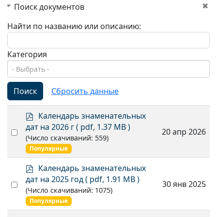
Поиск документов
Найти по названию или описанию:
Категория
Поиск
Сбросить данные
p
Календарь знаменательных
d
дат на 2026 г
( pdf, 1.37 MB )
Select
20 апр 2026
f
(Число скачиваний: 559)
an
Популярные
item
p
Календарь знаменательных
d
дат на 2025 год
( pdf, 1.91 MB )
Select
30 янв 2025
f
(Число скачиваний: 1075)
an
Популярные
item