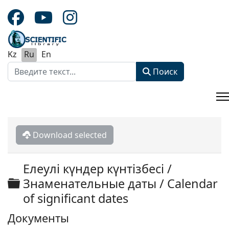
Kz
Ru
En
Поиск
Поиск
Type 2 or more characters for results.
Download selected
Елеулі күндер күнтізбесі /
Директория
Знаменательные даты / Calendar
of significant dates
Документы