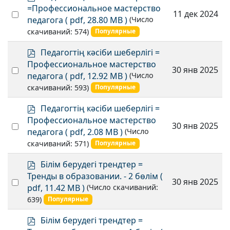
d
=Профессиональное мастерство
Select
11 дек 2024
f
педагога
( pdf, 28.80 MB )
(Число
an
скачиваний: 574)
Популярные
item
p
Педагогтің кәсіби шеберлігі =
d
Профессиональное мастерство
Select
30 янв 2025
f
педагога
( pdf, 12.92 MB )
(Число
an
скачиваний: 593)
Популярные
item
p
Педагогтің кәсіби шеберлігі =
d
Профессиональное мастерство
Select
30 янв 2025
f
педагога
( pdf, 2.08 MB )
(Число
an
скачиваний: 571)
Популярные
item
p
Білім берудегі трендтер =
d
Тренды в образовании. - 2 бөлім
(
Select
30 янв 2025
f
pdf, 11.42 MB )
(Число скачиваний:
an
639)
Популярные
item
p
Білім берудегі трендтер =
d