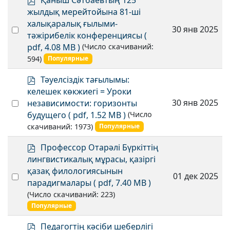
Қаныш Сәтбаевтың 125
d
жылдық мерейтойына 81-ші
f
халықаралық ғылыми-
Select
30 янв 2025
тәжірибелік конференциясы
(
an
×
- 2024
×
pdf, 4.08 MB )
(Число скачиваний:
item
594)
Популярные
p
Тәуелсіздік тағылымы:
d
келешек көкжиегі = Уроки
f
Select
30 янв 2025
независимости: горизонты
an
будущего
( pdf, 1.52 MB )
(Число
item
скачиваний: 1973)
Популярные
p
Профессор Отарәлі Бүркіттің
d
лингвистикалық мұрасы, қазіргі
f
қазақ филологиясынын
Select
01 дек 2025
парадигмалары
( pdf, 7.40 MB )
an
(Число скачиваний: 223)
item
Популярные
p
Педагогтің кәсіби шеберлігі