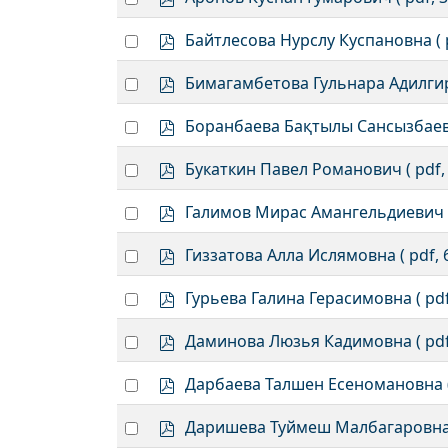
item
d
an
f
p
Select
Байтлесова Нурслу Куспановна
(
item
d
an
f
p
Select
Бимагамбетова Гульнара Адилги
item
d
an
f
p
Select
Боранбаева Бақтылы Сансызбае
item
d
an
f
p
Select
Букаткин Павел Романович
( pdf,
item
d
an
f
p
Select
Галимов Мирас Амангельдиевич
item
d
an
f
p
Select
Гиззатова Алла Ислямовна
( pdf,
item
d
an
f
p
Select
Гурьева Галина Герасимовна
( pd
item
d
an
f
p
Select
Даминова Люзья Кадимовна
( pd
item
d
an
f
p
Select
Дарбаева Талшен Есеномановна
item
d
an
f
p
Select
Даришева Туймеш Малбагаровн
item
d