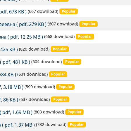
 pdf, 678 KB )
(667 download)
Popular
реевна
( pdf, 279 KB )
(607 download)
Popular
вна
( pdf, 12.25 MB )
(668 download)
Popular
 425 KB )
(820 download)
Popular
( pdf, 481 KB )
(604 download)
Popular
 684 KB )
(631 download)
Popular
f, 3.18 MB )
(599 download)
Popular
f, 86 KB )
(637 download)
Popular
( pdf, 1.69 MB )
(803 download)
Popular
а
( pdf, 1.37 MB )
(732 download)
Popular