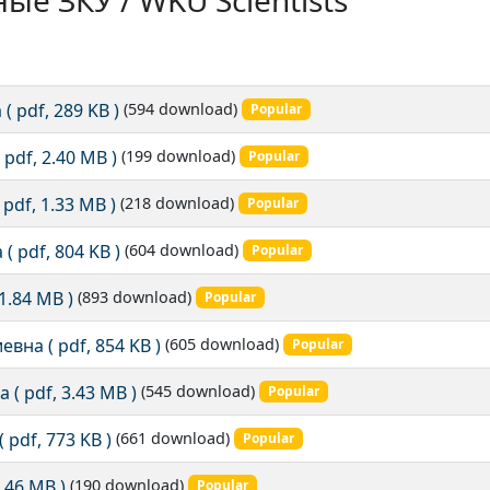
ые ЗКУ / WKU Scientists
а
( pdf, 289 KB )
(594 download)
Popular
( pdf, 2.40 MB )
(199 download)
Popular
( pdf, 1.33 MB )
(218 download)
Popular
а
( pdf, 804 KB )
(604 download)
Popular
 1.84 MB )
(893 download)
Popular
иевна
( pdf, 854 KB )
(605 download)
Popular
на
( pdf, 3.43 MB )
(545 download)
Popular
( pdf, 773 KB )
(661 download)
Popular
3.46 MB )
(190 download)
Popular