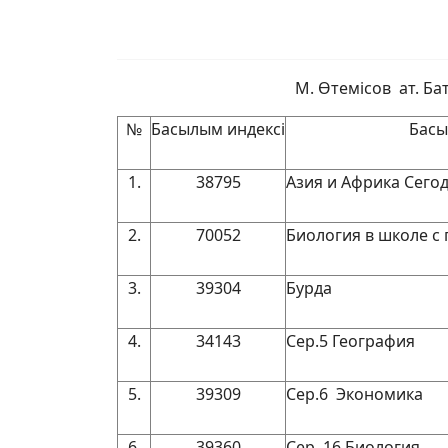
М. Өтемісов ат. Б
№
Басылым индексі
Басы
1.
38795
Азия и Африка Сего
2.
70052
Биология в школе с
3.
39304
Бурда
4.
34143
Сер.5 География
5.
39309
Сер.6 Экономика
6.
39360
Сер. 16 Биология