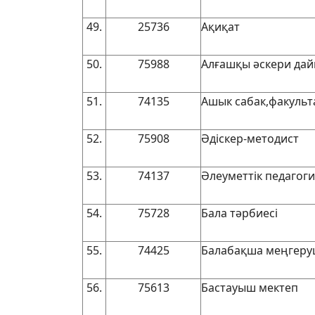
49.
25736
Ақиқат
50.
75988
Алғашқы әскери да
51.
74135
Ашык сабак,факульт
52.
75908
Әдіскер-методист
53.
74137
Әлеуметтік педагоги
54.
75728
Бала тәрбиесі
55.
74425
Балабақша меңгеруші
56.
75613
Бастауыш мектеп