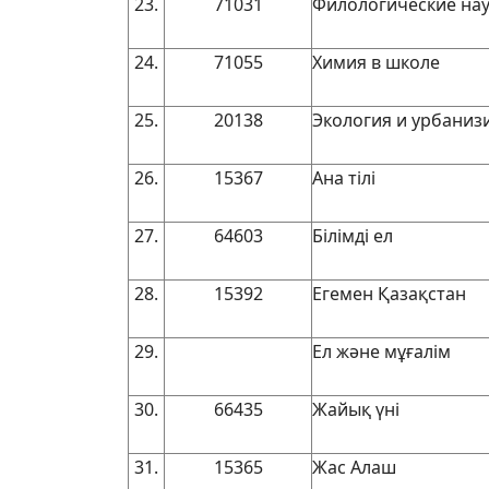
23.
71031
Филологические на
24.
71055
Химия в школе
25.
20138
Экология и урбани
26.
15367
Ана тілі
27.
64603
Білімді ел
28.
15392
Егемен Қазақстан
29.
Ел және мұғалім
30.
66435
Жайық үні
31.
15365
Жас Алаш