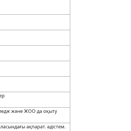
ер
лледж және ЖОО да оқыту
ласындағы ақпарат. әдістем.