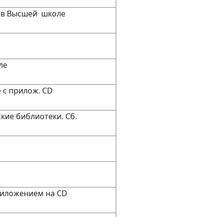
 в Высшей школе
ле
 с прилож. CD
кие библиотеки. Сб.
риложением на CD