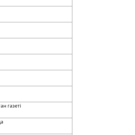
ан газеті
да