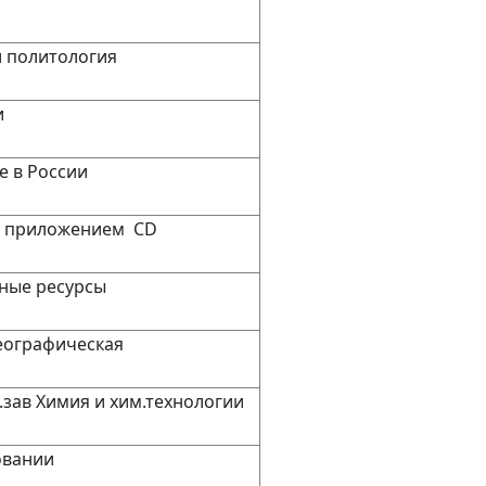
и политология
и
 в России
 с приложением CD
ные ресурсы
географическая
.зав Химия и хим.технологии
овании