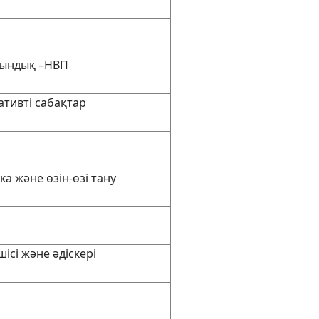
йындық –НВП
ативті сабақтар
ка және өзін-өзі тану
сі және әдіскері