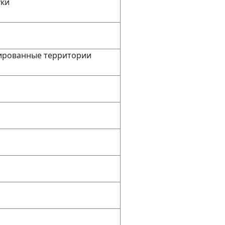
уки
зированные территории