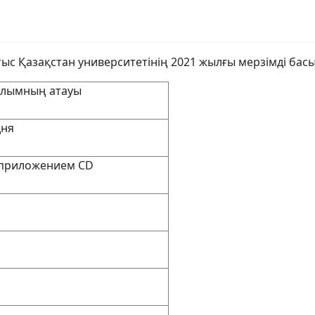
атыс Қазақстан университетінің 2021 жылғы мерзімді ба
лымның атауы
дня
 приложением CD