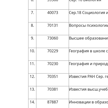
7.
40073
Сер.18 Социология 
8.
70131
Вопросы психологи
9.
73060
Высшее образование
10.
70229
География в школе
11.
70230
География и природ
12.
70351
Известия РАН Сер. 
13.
70381
Известия высш.учеб
14.
87887
Инновации в образ