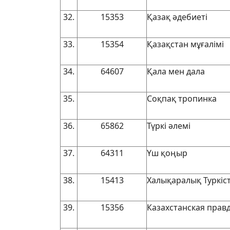
32.
15353
Қазақ әдебиеті
33.
15354
Қазақстан мұғалімі
34.
64607
Қала мен дала
35.
Соқпақ тропинка
36.
65862
Түркі әлемі
37.
64311
Үш қоңыр
38.
15413
Халықаралық Туркіст
39.
15356
Казахстанская прав