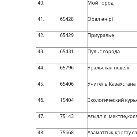
40.
Мой город
41.
65428
Орал өнірі
42.
65429
Приуралье
43.
65431
Пульс города
44.
65796
Уральская неделя
45.
65406
Учитель Казахстана
46.
15404
Экологический курь
47.
75143
Ағыл.тілі мектпе,ко
48.
75668
Азаматтық қорғау са