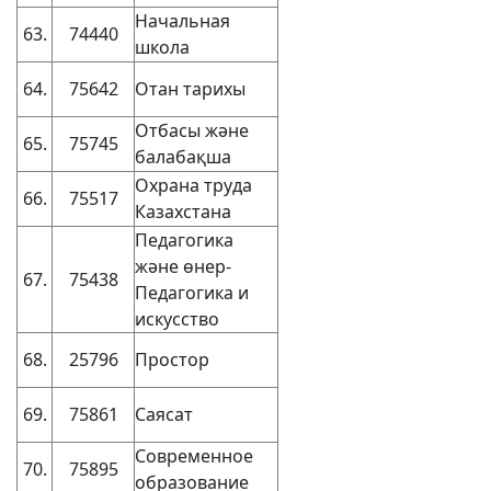
Начальная
63.
74440
школа
64.
75642
Отан тарихы
Отбасы және
65.
75745
балабақша
Охрана труда
66.
75517
Казахстана
Педагогика
және өнер-
67.
75438
Педагогика и
искусство
68.
25796
Простор
69.
75861
Саясат
Современное
70.
75895
образование