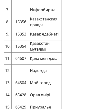
7.
Инфорбиржа
Казахстанская
8.
15356
правда
9.
15353
Қазақ әдебиеті
Қазақстан
10.
15354
мұғалімі
11.
64607
Қала мен дала
12.
Надежда
13.
64504
Мой город
14.
65428
Орал өнірі
15.
65429
Приуралье