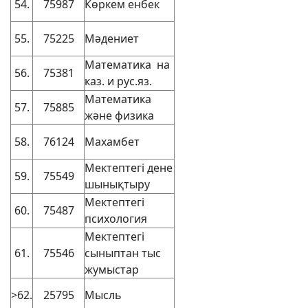
54.
75987
Көркем енбек
55.
75225
Мәдениет
Математика на
56.
75381
каз. и рус.яз.
Математика
57.
75885
және физика
58.
76124
Махамбет
Мектептегі дене
59.
75549
шынықтыру
Мектептегі
60.
75487
психология
Мектептегі
61.
75546
сыныптан тыс
жумыстар
>62.
25795
Мысль