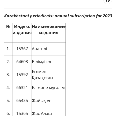
Kazakhstani periodicals: annual subscription for 2023
№
Индекс
Наименование
издания
издания
1.
15367
Ана тілі
2.
64603
Білімді ел
Егемен
3.
15392
Қазақстан
4.
66321
Ел және мұғалім
5.
65435
Жайық үні
6.
15365
Жас Алаш