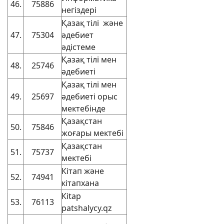
46.
75886
негіздері
Қазақ тілі және
47.
75304
әдебиет
әдістеме
Қазақ тілі мен
48.
25746
әдебиеті
Қазақ тілі мен
49.
25697
әдебиеті орыс
мектебінде
Қазақстан
50.
75846
жоғары мектебі
Қазақстан
51.
75737
мектебі
Кітап және
52.
74941
кітапхана
Кіtар
53.
76113
patshalycy.qz