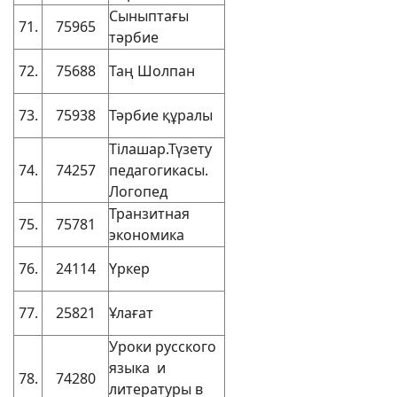
Сыныптағы
71.
75965
тәрбие
72.
75688
Таң Шолпан
73.
75938
Тәрбие құралы
Тілашар.Түзету
74.
74257
педагогикасы.
Логопед
Транзитная
75.
75781
экономика
76.
24114
Үркер
77.
25821
Ұлағат
Уроки русского
языка и
78.
74280
литературы в