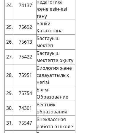
педагогика
24.
74137
және өзін-өзі
тану
Банки
25.
75692
Казахстана
Бастауыш
26.
75613
мектеп
Бастауыш
27.
75422
мектепте оқыту
Биология және
28.
75951
салауаттылық
негізі
Білім-
29.
75754
Образование
Вестник
30.
74301
образования
Внеклассная
31.
75547
работа в школе