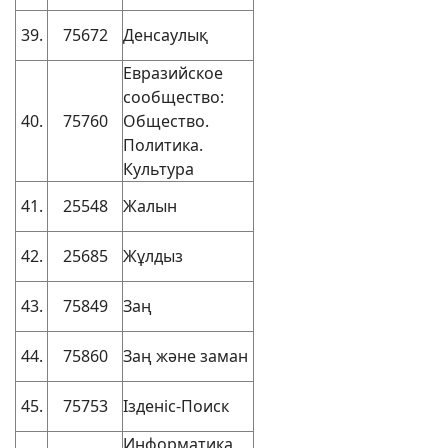
39.
75672
Денсаулық
Евразийское
сообщество:
40.
75760
Общество.
Политика.
Культура
41.
25548
Жалын
42.
25685
Жұлдыз
43.
75849
Заң
44.
75860
Заң және заман
45.
75753
Ізденіс-Поиск
Информатика