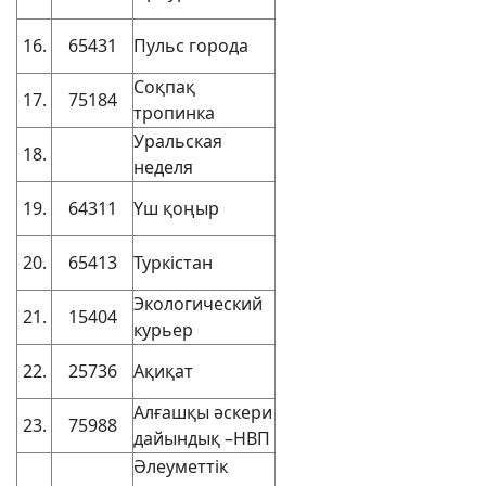
16.
65431
Пульс города
Соқпақ
17.
75184
тропинка
Уральская
18.
неделя
19.
64311
Үш қоңыр
20.
65413
Туркістан
Экологический
21.
15404
курьер
22.
25736
Ақиқат
Алғашқы әскери
23.
75988
дайындық –НВП
Әлеуметтік