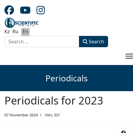
Kz
Ru
En
Search
Search
Type 2 or more characters for results.
Periodicals
Periodicals for 2023
07 November 2024
Hits: 331