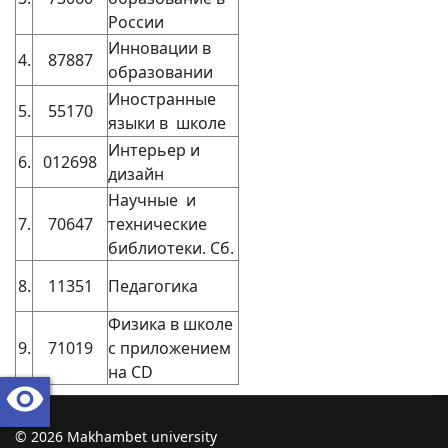
России
Инновации в
4.
87887
образовании
Иностранные
5.
55170
языки в школе
Интерьер и
6.
012698
дизайн
Научные и
7.
70647
технические
библиотеки. Сб.
8.
11351
Педагогика
Физика в школе
9.
71019
с приложением
на CD
visibility
© 2026 Makhambet university