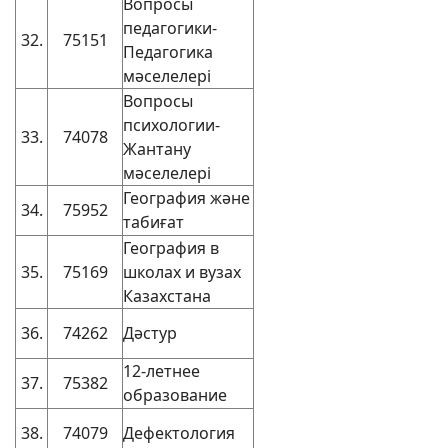
Вопросы
педагогики-
32.
75151
Педагогика
мәселелері
Вопросы
психологии-
33.
74078
Жантану
мәселелері
География және
34.
75952
табиғат
География в
35.
75169
школах и вузах
Казахстана
36.
74262
Дәстур
12-летнее
37.
75382
образование
38.
74079
Дефектология