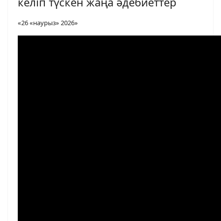
келіп түскен жаңа әдебиеттер
«26 «наурыз» 2026»