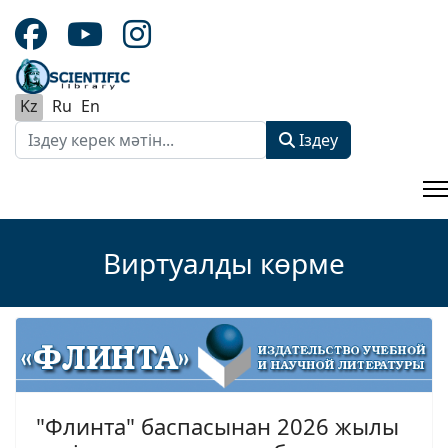
Kz
Ru
En
Іздеу
Іздеу
Type 2 or more characters for results.
Виртуалды көрме
"Флинта" баспасынан 2026 жылы