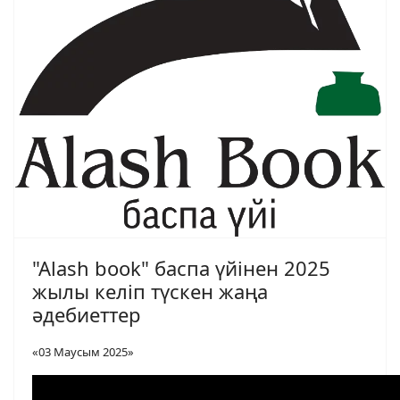
"Alash book" баспа үйінен 2025
жылы келіп түскен жаңа
әдебиеттер
«03 Маусым 2025»