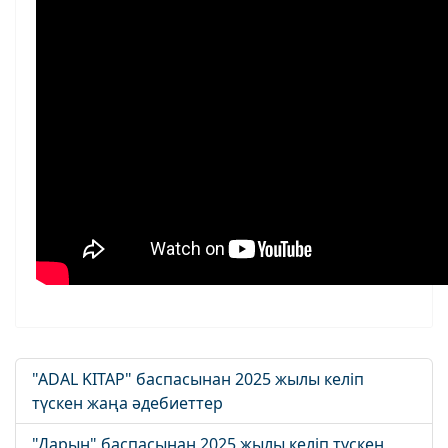
"ADAL KITAP" баспасынан 2025 жылы келіп
түскен жаңа әдебиеттер
"Дарын" баспасынан 2025 жылы келіп түскен