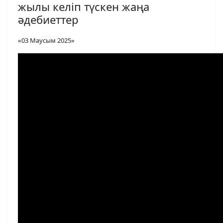
жылы келіп түскен жаңа
әдебиеттер
«03 Маусым 2025»