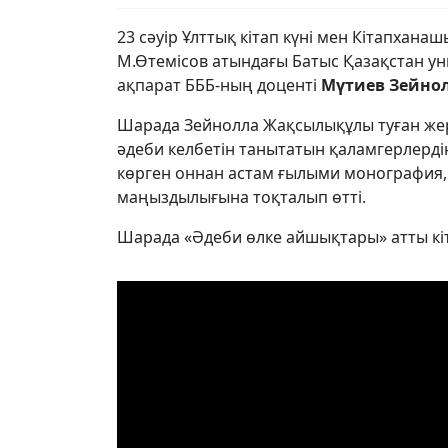
23 сәуір Ұлттық кітап күні мен Кітапхана
М.Өтемісов атындағы Батыс Қазақстан ун
ақпарат БББ-ның доценті
Мүтиев Зейно
Шарада Зейнолла Жақсылықұлы туған жерді
әдеби келбетін танытатын қаламгерлерд
көрген оннан астам ғылыми монография,
маңыздылығына тоқталып өтті.
Шарада «Әдеби өлке айшықтары» атты кі