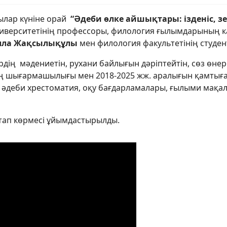
шылар күніне орай
“Әдеби өлке айшықтары: ізденіс, зе
иверситетінің профессоры, филология ғылымдарының кан
лла Жақсылықұлы
мен филология факультетінің студент
ң мәдениетін, рухани байлығын дәріптейтін, сөз өнерін
ің шығармашылығы мен 2018-2025 жж. аралығын қамтығ
 әдеби хрестоматия, оқу бағдарламалары, ғылыми мақал
тап көрмесі ұйымдастырылды.