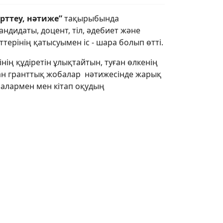
рттеу, нәтиже”
тақырыбында
дидаты, доцент, тіл, әдебиет және
терінің қатысуымен іс - шара болып өтті.
ің құдіретін ұлықтайтын, туған өлкенің
ан гранттық жобалар нәтижесінде жарық
алармен мен кітап оқудың