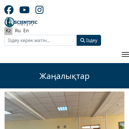
Kz
Ru
En
Іздеу
Іздеу
Type 2 or more characters for results.
Жаңалықтар